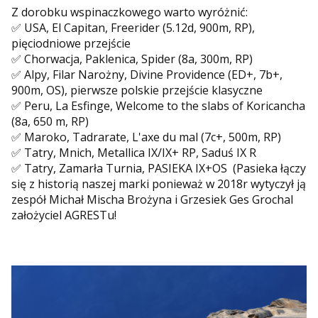
Z dorobku wspinaczkowego warto wyróżnić:
✅ USA, El Capitan, Freerider (5.12d, 900m, RP),
pięciodniowe przejście
✅ Chorwacja, Paklenica, Spider (8a, 300m, RP)
✅ Alpy, Filar Narożny, Divine Providence (ED+, 7b+,
900m, OS), pierwsze polskie przejście klasyczne
✅ Peru, La Esfinge, Welcome to the slabs of Koricancha
(8a, 650 m, RP)
✅ Maroko, Tadrarate, L'axe du mal (7c+, 500m, RP)
✅ Tatry, Mnich, Metallica IX/IX+ RP, Saduś IX R
✅ Tatry, Zamarła Turnia, PASIEKA IX+OS (Pasieka łączy
się z historią naszej marki ponieważ w 2018r wytyczył ją
zespół Michał Mischa Brożyna i Grzesiek Ges Grochal
założyciel AGRESTu!