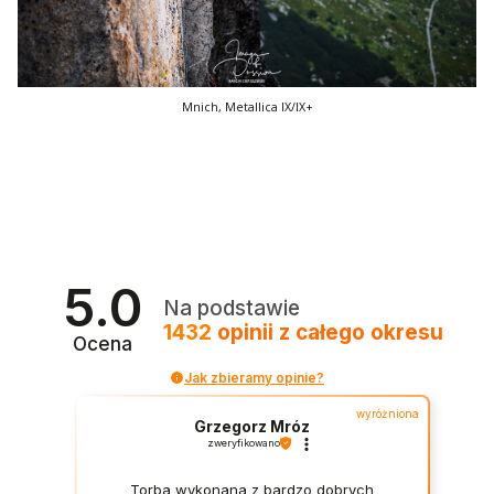
Mnich, Metallica IX/IX+
5.0
Na podstawie
1432
opinii
z całego okresu
Ocena
Jak zbieramy opinie?
wyróżniona
Grzegorz Mróz
zweryfikowano
Torba wykonana z bardzo dobrych