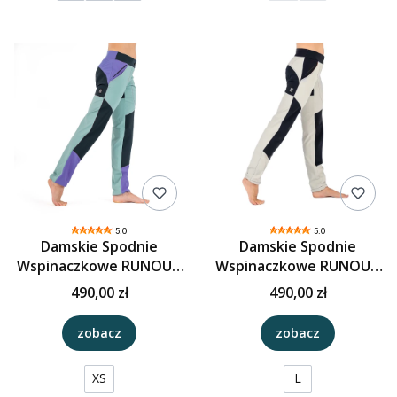
5.0
5.0
Damskie Spodnie
Damskie Spodnie
Wspinaczkowe RUNOUT
Wspinaczkowe RUNOUT
WMN
WMN Ecru/Granat
490,00 zł
490,00 zł
Szaroniebieski/Granat/Fi
olet
zobacz
zobacz
XS
L