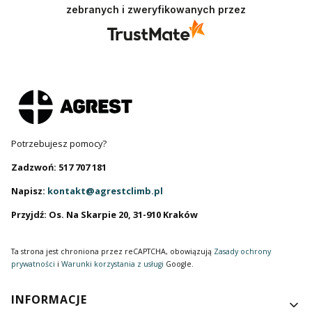
zebranych i zweryfikowanych przez
Potrzebujesz pomocy?
Zadzwoń: 517 707 181
Napisz:
kontakt@agrestclimb.pl
Przyjdź: Os. Na Skarpie 20, 31-910 Kraków
Ta strona jest chroniona przez reCAPTCHA, obowiązują
Zasady ochrony
prywatności
i
Warunki korzystania z usługi
Google.
Linki w stopce
INFORMACJE