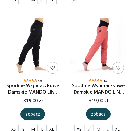
4.9
4.9
Spodnie Wspinaczkowe
Spodnie Wspinaczkowe
Damskie MANDO LINA
Damskie MANDO LINA
POP - Czerń
POP - Koral
319,00 zł
319,00 zł
zobacz
zobacz
XS
S
M
L
XL
XS
S
M
L
XL