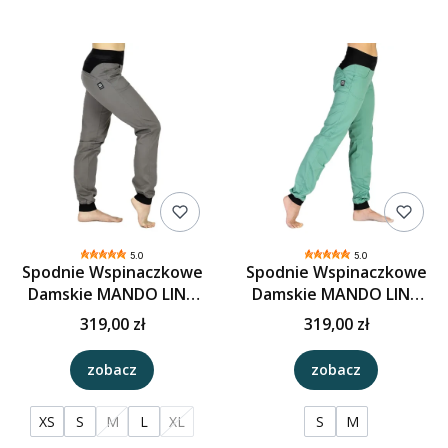
5.0
5.0
Spodnie Wspinaczkowe
Spodnie Wspinaczkowe
Damskie MANDO LINA
Damskie MANDO LINA
POP - Szary
POP - Mięta
319,00 zł
319,00 zł
zobacz
zobacz
XS
S
M
L
XL
S
M