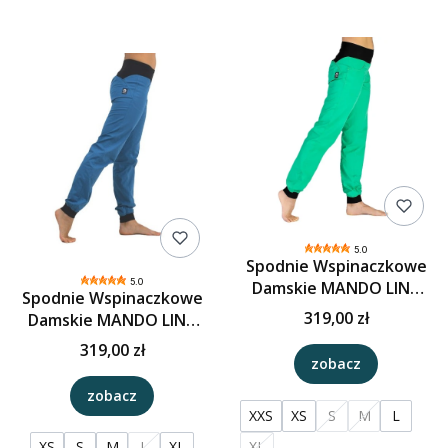
5.0
Spodnie Wspinaczkowe
5.0
Damskie MANDO LINA
Spodnie Wspinaczkowe
POP - Zieleń
319,00 zł
Damskie MANDO LINA
POP - Ciemny Turkus
319,00 zł
zobacz
zobacz
XXS
XS
S
M
L
XS
S
M
L
XL
XL