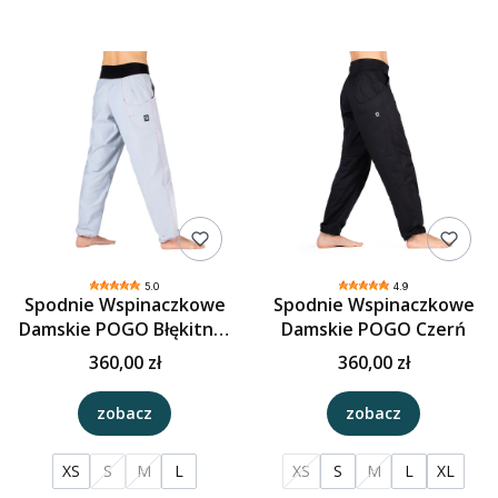
5.0
4.9
Spodnie Wspinaczkowe
Spodnie Wspinaczkowe
Damskie POGO Błękitno-
Damskie POGO Czerń
szary
360,00 zł
360,00 zł
zobacz
zobacz
XS
S
M
L
XS
S
M
L
XL