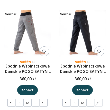
Nowość
Nowość
5.0
5.0
Spodnie Wspinaczkowe
Spodnie Wspinaczkowe
Damskie POGO SATYNA
Damskie POGO SATYNA
Stal
Czerń
360,00 zł
360,00 zł
zobacz
zobacz
XS
S
M
L
XL
XS
S
M
L
XL