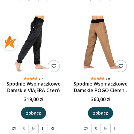
4.7
4.9
Spodnie Wspinaczkowe
Spodnie Wspinaczkowe
Damskie VIAJERA Czerń
Damskie POGO Ciemny
Beż
319,00 zł
360,00 zł
zobacz
zobacz
XS
S
M
L
XL
XS
S
M
L