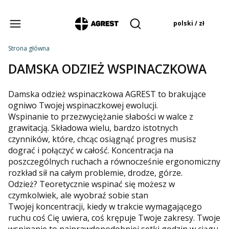
Produkty w koszyku:
polski / zł
Otwórz wyszukiwarkę
Strona główna
DAMSKA ODZIEŻ WSPINACZKOWA
Damska odzież wspinaczkowa AGREST to brakujące
ogniwo Twojej wspinaczkowej ewolucji.
Wspinanie to przezwyciężanie słabości w walce z
grawitacją. Składowa wielu, bardzo istotnych
czynników, które, chcąc osiągnąć progres musisz
dograć i połączyć w całość. Koncentracja na
poszczególnych ruchach a równocześnie ergonomiczny
rozkład sił na całym problemie, drodze, górze.
Odzież? Teoretycznie wspinać się możesz w
czymkolwiek, ale wyobraź sobie stan
Twojej koncentracji, kiedy w trakcie wymagającego
ruchu coś Cię uwiera, coś krępuje Twoje zakresy. Twoje
wspinanie to najprawdopodobniej setki godzin w ciągu