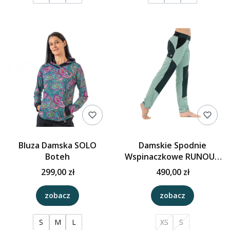
Bluza Damska SOLO
Damskie Spodnie
Boteh
Wspinaczkowe RUNOUT
WMN
299,00 zł
490,00 zł
Szaroniebieski/Granat
zobacz
zobacz
S
M
L
XS
S