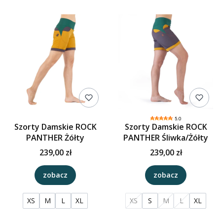
5.0
Szorty Damskie ROCK
Szorty Damskie ROCK
PANTHER Żółty
PANTHER Śliwka/Żółty
239,00 zł
239,00 zł
zobacz
zobacz
XS
M
L
XL
XS
S
M
L
XL