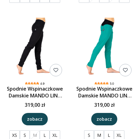
4.9
5.0
Spodnie Wspinaczkowe
Spodnie Wspinaczkowe
Damskie MANDO LINA
Damskie MANDO LINA
JAZZ Czerń
JAZZ 2 Zieleń
319,00 zł
319,00 zł
zobacz
zobacz
XS
S
M
L
XL
S
M
L
XL