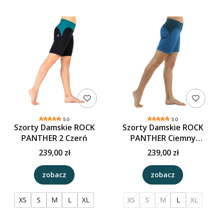
5.0
5.0
Szorty Damskie ROCK
Szorty Damskie ROCK
PANTHER 2 Czerń
PANTHER Ciemny
Turkus
239,00 zł
239,00 zł
zobacz
zobacz
XS
S
M
L
XL
XS
S
M
L
XL