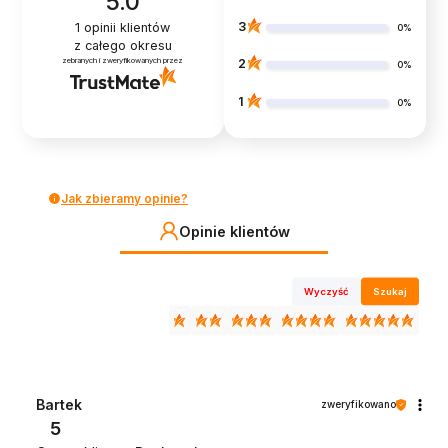
5.0
3
1
opinii klientów
0%
z całego okresu
zebranych i zweryfikowanych przez
2
0%
1
0%
Jak zbieramy opinie?
Opinie klientów
Wyczyść
Szukaj
Bartek
zweryfikowano
5