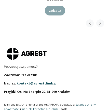
zobacz
Potrzebujesz pomocy?
Zadzwoń: 517 707 181
Napisz:
kontakt@agrestclimb.pl
Przyjdź: Os. Na Skarpie 20, 31-910 Kraków
Ta strona jest chroniona przez reCAPTCHA, obowiązują
Zasady ochrony
prywatności
i
Warunki korzystania z usługi
Google.