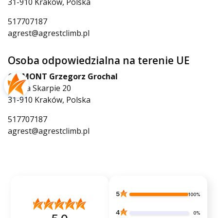
31-910 Kraków, Polska
517707187
agrest@agrestclimb.pl
Osoba odpowiedzialna na terenie UE
GESMONT Grzegorz Grochal
os. Na Skarpie 20
31-910 Kraków, Polska
517707187
agrest@agrestclimb.pl
5
100%
4
0%