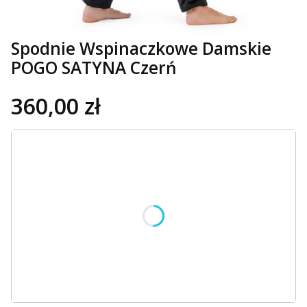
Spodnie Wspinaczkowe Damskie
POGO SATYNA Czerń
360,00 zł
Wybierz wariant produktu:
Poszczególne warianty mogą różnić się ceną
*
Rozmiar
Wybierz
OPCJE PERSONALIZACJI
Opcjonalne
Wybierz