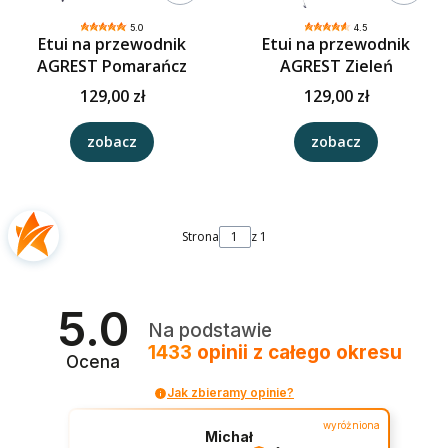
5.0
4.5
Etui na przewodnik
Etui na przewodnik
AGREST Pomarańcz
AGREST Zieleń
129,00 zł
129,00 zł
zobacz
zobacz
Strona
z 1
5.0
Na podstawie
1433
opinii
z całego okresu
Ocena
Jak zbieramy opinie?
wyróżniona
Michał