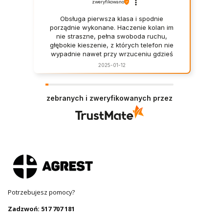
zweryfikowano
Obsługa pierwsza klasa i spodnie
porządnie wykonane. Haczenie kolan im
nie straszne, pełna swoboda ruchu,
głębokie kieszenie, z których telefon nie
wypadnie nawet przy wrzuceniu gdzieś
wysoko nogi na podejściu, a przy tym
2025-01-12
fajnie wyglądają. Zdecydowanie warte
swojej ceny.
zebranych i zweryfikowanych przez
Potrzebujesz pomocy?
Zadzwoń: 517 707 181