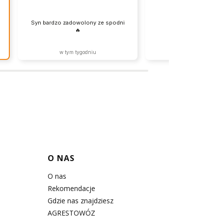
Syn bardzo zadowolony ze spodni
OK. Super.
🔥
w tym tygodniu
w tym miesią
O NAS
O nas
Rekomendacje
Gdzie nas znajdziesz
AGRESTOWÓZ