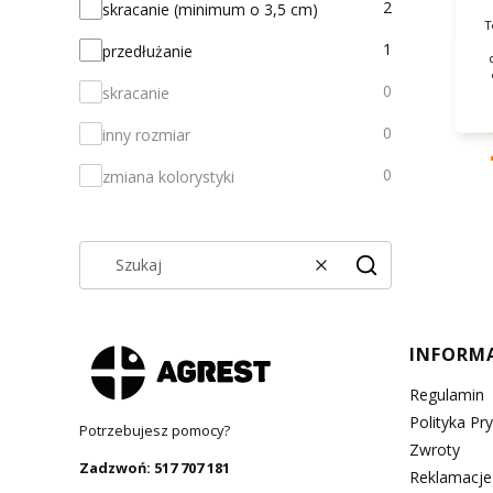
OPCJE PERSONALIZACJI
2
skracanie (minimum o 3,5 cm)
T
1
przedłużanie
0
skracanie
0
inny rozmiar
0
zmiana kolorystyki
Wyczyść
Szukaj
Linki 
INFORM
Regulamin
Polityka Pr
Potrzebujesz pomocy?
Zwroty
Zadzwoń: 517 707 181
Reklamacje