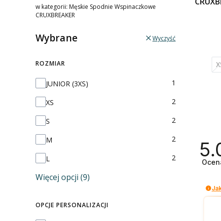
CRUXB
w kategorii: Męskie Spodnie Wspinaczkowe
CRUXBREAKER
Wybrane
Wyczyść
ROZMIAR
X
Rozmiar
1
JUNIOR (3XS)
2
XS
2
S
2
M
5.
2
L
Ocen
Więcej opcji (9)
Ja
OPCJE PERSONALIZACJI