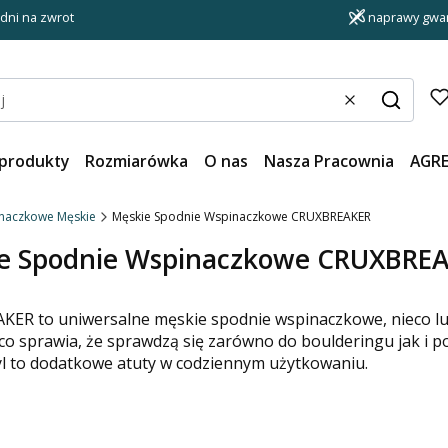
 dni na zwrot
naprawy gwar
Wyczyść
Szukaj
produkty
Rozmiarówka
O nas
Nasza Pracownia
AGR
naczkowe Męskie
Męskie Spodnie Wspinaczkowe CRUXBREAKER
e Spodnie Wspinaczkowe CRUXBRE
ER to uniwersalne męskie spodnie wspinaczkowe, nieco luź
o sprawia, że sprawdzą się zarówno do boulderingu jak i pod
tyl to dodatkowe atuty w codziennym użytkowaniu.