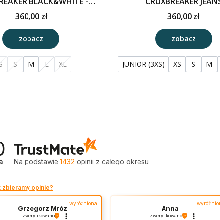
REAKER BLACK&WHITE -
CRUXBREAKER JEAN
edycja limitowana
360,00 zł
360,00 zł
zobacz
zobacz
S
S
M
L
XL
JUNIOR (3XS)
XS
S
M
0
a
Na podstawie
1432
opinii
z całego okresu
k zbieramy opinie?
wyróżniona
wyróżnio
Grzegorz Mróz
Anna
zweryfikowano
zweryfikowano