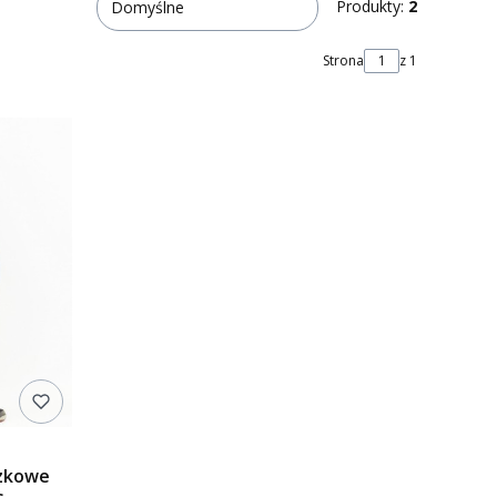
Produkty:
2
Domyślne
Strona
z 1
czkowe