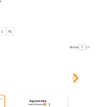
S
L
XL
Strona
z 1
na
Agnieszka
Mirosła
zweryfikowano
zweryfikowano