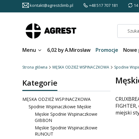
kontakt@agrestclimb.pl
+48 517 707 181
14
Menu
6,02 by A.Mirosław
Promocje
Nowe 
Strona główna
MĘSKA ODZIEŻ WSPINACZKOWA
Spodnie Wspi
Męski
Kategorie
CRUXBREAK
MĘSKA ODZIEŻ WSPINACZKOWA
FIGHTER, c
Spodnie Wspinaczkowe Męskie
miejski s
Męskie Spodnie Wspinaczkowe
GIBBON
Męskie Spodnie Wspinaczkowe
RUNOUT