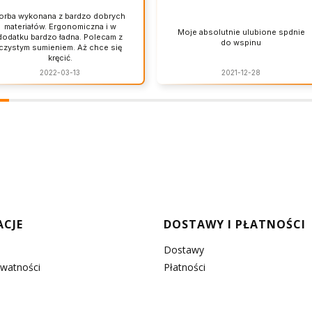
orba wykonana z bardzo dobrych
materiałów. Ergonomiczna i w
Moje absolutnie ulubione spdnie
dodatku bardzo ładna. Polecam z
do wspinu
czystym sumieniem. Aż chce się
kręcić.
2022-03-13
2021-12-28
w stopce
ACJE
DOSTAWY I PŁATNOŚCI
Dostawy
ywatności
Płatności