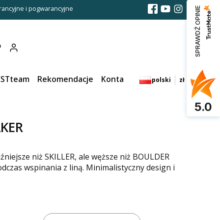
ancyjne i pogwarancyjne
SPRAWDŹ OPINIE
Produkty w koszyku: 0. Zobacz szczegóły
ESTteam
Rekomendacje
Kontakt
polski
zł
5.0
AKER
niejsze niż SKILLER, ale węższe niż BOULDER
czas wspinania z liną. Minimalistyczny design i