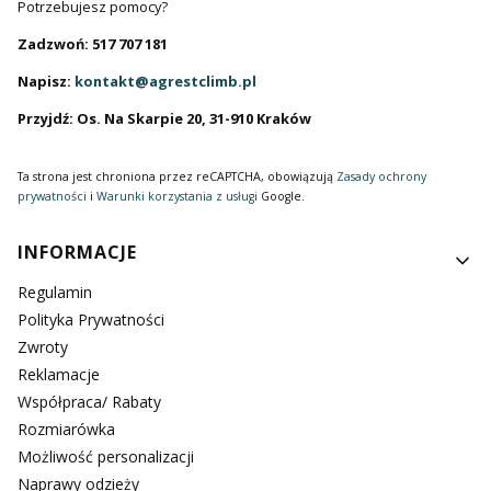
Potrzebujesz pomocy?
Zadzwoń: 517 707 181
Napisz:
kontakt@agrestclimb.pl
Przyjdź: Os. Na Skarpie 20, 31-910 Kraków
Ta strona jest chroniona przez reCAPTCHA, obowiązują
Zasady ochrony
prywatności
i
Warunki korzystania z usługi
Google.
Linki w stopce
INFORMACJE
Regulamin
Polityka Prywatności
Zwroty
Reklamacje
Współpraca/ Rabaty
Rozmiarówka
Możliwość personalizacji
Naprawy odzieży