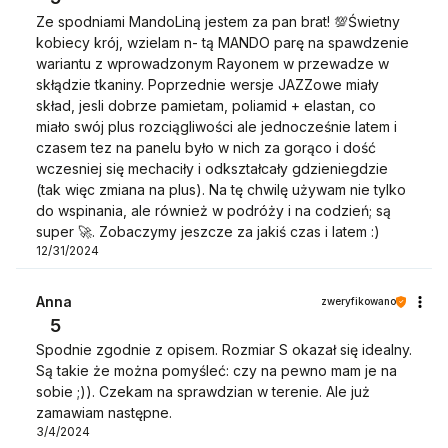
Ze spodniami MandoLiną jestem za pan brat! 💯Świetny
kobiecy krój, wzielam n- tą MANDO parę na spawdzenie
wariantu z wprowadzonym Rayonem w przewadze w
skłądzie tkaniny. Poprzednie wersje JAZZowe miały
skład, jesli dobrze pamietam, poliamid + elastan, co
miało swój plus rozciągliwości ale jednocześnie latem i
czasem tez na panelu było w nich za gorąco i dość
wczesniej się mechaciły i odkształcały gdzieniegdzie
(tak więc zmiana na plus). Na tę chwilę używam nie tylko
do wspinania, ale również w podróży i na codzień; są
super 🚀. Zobaczymy jeszcze za jakiś czas i latem :)
12/31/2024
Anna
zweryfikowano
5
Spodnie zgodnie z opisem. Rozmiar S okazał się idealny.
Są takie że można pomyśleć: czy na pewno mam je na
sobie ;)). Czekam na sprawdzian w terenie. Ale już
zamawiam następne.
3/4/2024