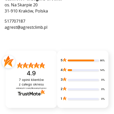
os. Na Skarpie 20
31-910 Kraków, Polska
517707187
agrest@agrestclimb.pl
5
86%
4
14%
4.9
3
7
opinii klientów
0%
z całego okresu
zebranych i zweryfikowanych przez
2
0%
1
0%