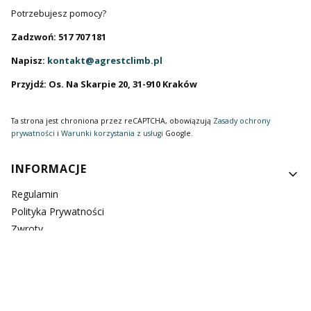
Potrzebujesz pomocy?
Zadzwoń: 517 707 181
Napisz:
kontakt@agrestclimb.pl
Przyjdź: Os. Na Skarpie 20, 31-910 Kraków
Ta strona jest chroniona przez reCAPTCHA, obowiązują
Zasady ochrony
prywatności
i
Warunki korzystania z usługi
Google.
Linki w stopce
INFORMACJE
Regulamin
Polityka Prywatności
Zwroty
Reklamacje
Współpraca/ Rabaty
Rozmiarówka
Możliwość personalizacji