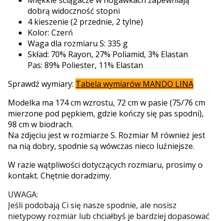
dobrą widoczność stopni
4 kieszenie (2 przednie, 2 tylne)
Kolor: Czerń
Waga dla rozmiaru S: 335 g
Skład: 70% Rayon, 27% Poliamid, 3% Elastan
Pas: 89% Poliester, 11% Elastan
Sprawdź wymiary:
Tabela wymiarów MANDO LINA
Modelka ma 174 cm wzrostu, 72 cm w pasie (75/76 cm
mierzone pod pępkiem, gdzie kończy się pas spodni),
98 cm w biodrach.
Na zdjęciu jest w rozmiarze S. Rozmiar M również jest
na nią dobry, spodnie są wówczas nieco luźniejsze.
W razie wątpliwości dotyczących rozmiaru, prosimy o
kontakt. Chętnie doradzimy.
UWAGA:
Jeśli podobają Ci się nasze spodnie, ale nosisz
nietypowy rozmiar lub chciałbyś je bardziej dopasować