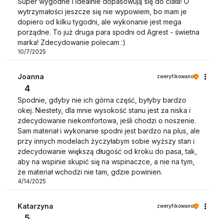
Super wygodne i idealnie dopasowują się do ciała! O
wytrzymałości jeszcze się nie wypowiem, bo mam je
dopiero od kilku tygodni, ale wykonanie jest mega
porządne. To już druga para spodni od Agrest - świetna
marka! Zdecydowanie polecam :)
10/7/2025
Joanna
zweryfikowano
4
Spodnie, gdyby nie ich górna część, byłyby bardzo
okej. Niestety, dla mnie wysokość stanu jest za niska i
zdecydowanie niekomfortowa, jeśli chodzi o noszenie.
Sam materiał i wykonanie spodni jest bardzo na plus, ale
przy innych modelach życzyłabym sobie wyższy stan i
zdecydowanie większą długość od kroku do pasa, tak,
aby na wspinie skupić się na wspinaczce, a nie na tym,
że materiał wchodzi nie tam, gdzie powinien.
4/14/2025
Katarzyna
zweryfikowano
5