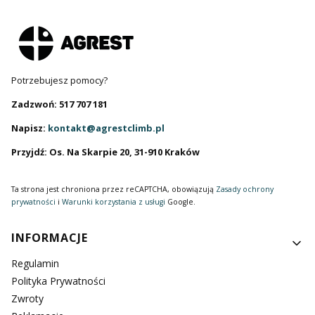
Potrzebujesz pomocy?
Zadzwoń: 517 707 181
Napisz:
kontakt@agrestclimb.pl
Przyjdź: Os. Na Skarpie 20, 31-910 Kraków
Ta strona jest chroniona przez reCAPTCHA, obowiązują
Zasady ochrony
prywatności
i
Warunki korzystania z usługi
Google.
Linki w stopce
INFORMACJE
Regulamin
Polityka Prywatności
Zwroty