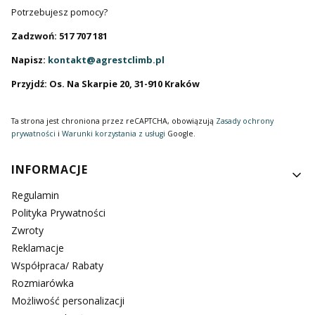
Potrzebujesz pomocy?
Zadzwoń: 517 707 181
Napisz:
kontakt@agrestclimb.pl
Przyjdź: Os. Na Skarpie 20, 31-910 Kraków
Ta strona jest chroniona przez reCAPTCHA, obowiązują
Zasady ochrony
prywatności
i
Warunki korzystania z usługi
Google.
Linki w stopce
INFORMACJE
Regulamin
Polityka Prywatności
Zwroty
Reklamacje
Współpraca/ Rabaty
Rozmiarówka
Możliwość personalizacji