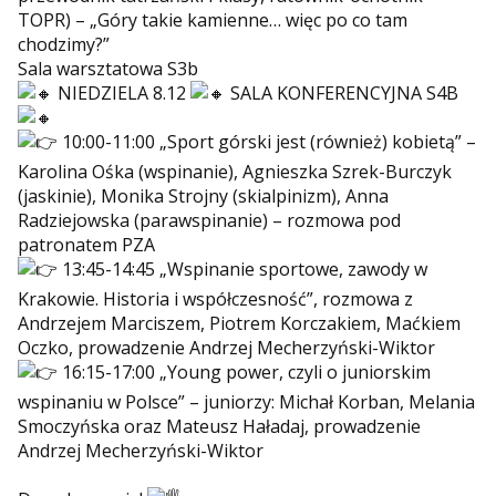
TOPR) – „Góry takie kamienne… więc po co tam
chodzimy?”
Sala warsztatowa S3b
NIEDZIELA 8.12
SALA KONFERENCYJNA S4B
10:00-11:00 „Sport górski jest (również) kobietą” –
Karolina Ośka
(wspinanie), Agnieszka Szrek-Burczyk
(jaskinie), Monika Strojny (skialpinizm), Anna
Radziejowska (parawspinanie) – rozmowa pod
patronatem PZA
13:45-14:45 „Wspinanie sportowe, zawody w
Krakowie. Historia i współczesność”, rozmowa z
Andrzejem Marciszem, Piotrem Korczakiem, Maćkiem
Oczko, prowadzenie Andrzej Mecherzyński-Wiktor
16:15-17:00 „Young power, czyli o juniorskim
wspinaniu w Polsce” – juniorzy: Michał Korban, Melania
Smoczyńska oraz Mateusz Haładaj, prowadzenie
Andrzej Mecherzyński-Wiktor