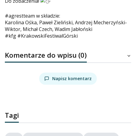
Do zobaczenia!
#agrestteam w składzie:
Karolina Ośka
,
Paweł Zieliński
, Andrzej Mecherzyński-
Wiktor,
Michał Czech
,
Wadim Jabłoński
#kfg
#KrakowskiFestiwalGórski
Komentarze do wpisu (0)
Napisz komentarz
Tagi