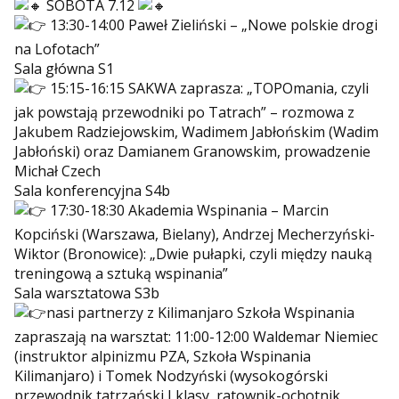
SOBOTA 7.12
13:30-14:00
Paweł Zieliński
– „Nowe polskie drogi
na Lofotach”
Sala główna S1
15:15-16:15 SAKWA zaprasza: „TOPOmania, czyli
jak powstają przewodniki po Tatrach” – rozmowa z
Jakubem Radziejowskim, Wadimem Jabłońskim (
Wadim
Jabłoński
) oraz Damianem Granowskim, prowadzenie
Michał Czech
Sala konferencyjna S4b
17:30-18:30 Akademia Wspinania – Marcin
Kopciński (Warszawa, Bielany), Andrzej Mecherzyński-
Wiktor (Bronowice): „Dwie pułapki, czyli między nauką
treningową a sztuką wspinania”
Sala warsztatowa S3b
nasi partnerzy z
Kilimanjaro Szkoła Wspinania
zapraszają na warsztat: 11:00-12:00 Waldemar Niemiec
(instruktor alpinizmu PZA, Szkoła Wspinania
Kilimanjaro) i Tomek Nodzyński (wysokogórski
przewodnik tatrzański I klasy, ratownik-ochotnik