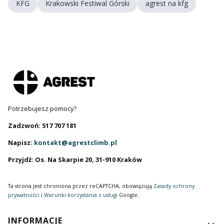
KFG
Krakowski Festiwal Górski
agrest na kfg
Potrzebujesz pomocy?
Zadzwoń: 517 707 181
Napisz:
kontakt@agrestclimb.pl
Przyjdź: Os. Na Skarpie 20, 31-910 Kraków
Ta strona jest chroniona przez reCAPTCHA, obowiązują
Zasady ochrony
prywatności
i
Warunki korzystania z usługi
Google.
Linki w stopce
INFORMACJE