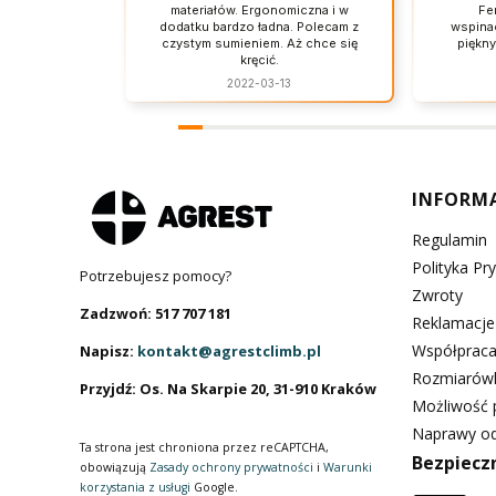
materiałów. Ergonomiczna i w
Fe
dodatku bardzo ładna. Polecam z
wspinac
czystym sumieniem. Aż chce się
piękny
kręcić.
2022-03-13
Linki 
INFORM
Regulamin
Polityka Pr
Potrzebujesz pomocy?
Zwroty
Zadzwoń: 517 707 181
Reklamacje
Współpraca
Napisz:
kontakt@agrestclimb.pl
Rozmiarów
Przyjdź: Os. Na Skarpie 20, 31-910 Kraków
Możliwość p
Naprawy od
Ta strona jest chroniona przez reCAPTCHA,
Bezpiecz
obowiązują
Zasady ochrony prywatności
i
Warunki
korzystania z usługi
Google.