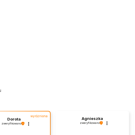
u
wyróżniona
Agnieszka
Dorota
zweryfikowano
zweryfikowano