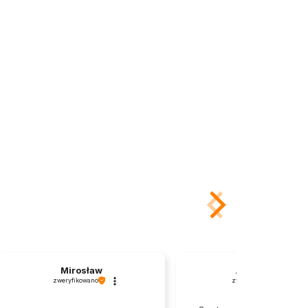
Mirosław
Agnieszka
zweryfikowano
zweryfikowano