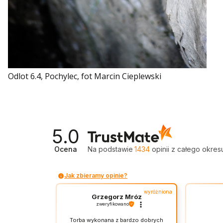
Odlot 6.4, Pochylec, fot Marcin Cieplewski
5.0
Ocena
Na podstawie
1434
opinii
z całego okres
Jak zbieramy opinie?
wyróżniona
Grzegorz Mróz
zweryfikowano
Torba wykonana z bardzo dobrych