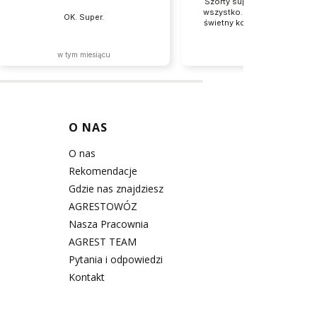
Szorty super. Zresztą jak za
wszystko. Wysyłka błyskawic
OK. Super.
świetny kontakt ze sprzedawc
polecam
w tym miesiącu
2026-06-29
O NAS
O nas
Rekomendacje
Gdzie nas znajdziesz
AGRESTOWÓZ
Nasza Pracownia
AGREST TEAM
Pytania i odpowiedzi
Kontakt