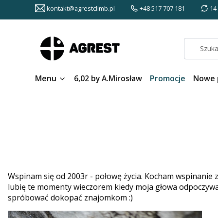
kontakt@agrestclimb.pl
+48 517 707 181
14
Menu
6,02 by A.Mirosław
Promocje
Nowe 
Wspinam się od 2003r - połowę życia. Kocham wspinanie za
lubię te momenty wieczorem kiedy moja głowa odpoczywa, a
spróbować dokopać znajomkom :)