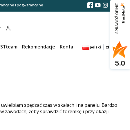
ancyjne i pogwarancyjne
SPRAWDŹ OPINIE
Produkty w koszyku: 0. Zobacz szczegóły
ESTteam
Rekomendacje
Kontakt
polski
zł
5.0
 uwielbiam spędzać czas w skałach i na panelu. Bardzo
ł w zawodach, żeby sprawdzić foremkę i przy okazji