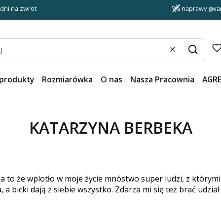
 dni na zwrot
naprawy gwar
Wyczyść
Szukaj
produkty
Rozmiarówka
O nas
Nasza Pracownia
AGR
KATARZYNA BERBEKA
 to że wplotło w moje życie mnóstwo super ludzi, z którymi
 bicki dają z siebie wszystko. Zdarza mi się też brać udzia