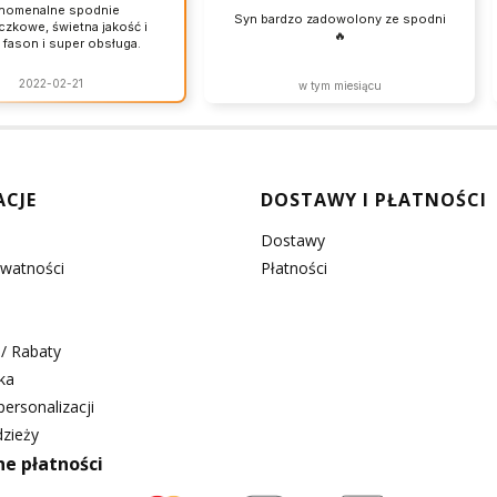
nomenalne spodnie
Syn bardzo zadowolony ze spodni
zkowe, świetna jakość i
🔥
 fason i super obsługa.
2022-02-21
w tym miesiącu
w stopce
ACJE
DOSTAWY I PŁATNOŚCI
Dostawy
ywatności
Płatności
/ Rabaty
ka
ersonalizacji
zieży
ne płatności