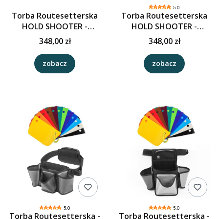
5.0
Torba Routesetterska
Torba Routesetterska
HOLD SHOOTER -
HOLD SHOOTER -
czarny/szary
Czarny/Niebieski/Pomar
348,00 zł
348,00 zł
ańcz/Żółty
zobacz
zobacz
5.0
5.0
Torba Routesetterska -
Torba Routesetterska -