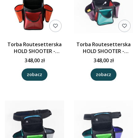
Torba Routesetterska
Torba Routesetterska
HOLD SHOOTER -
HOLD SHOOTER -
Grafit/Czerwień/Pomara
Czerwony/Malachit/Bord
348,00 zł
348,00 zł
ńcz
o
zobacz
zobacz