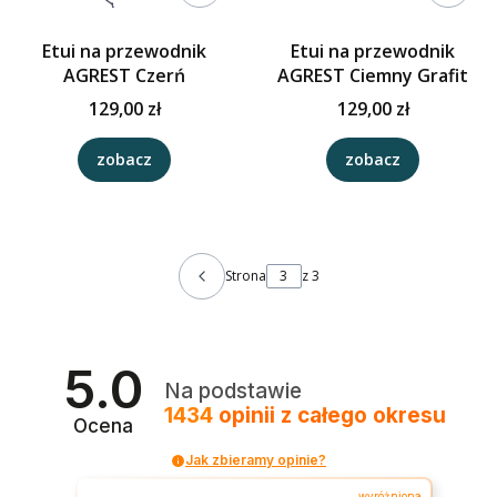
Etui na przewodnik
Etui na przewodnik
AGREST Czerń
AGREST Ciemny Grafit
129,00 zł
129,00 zł
zobacz
zobacz
Strona
z 3
5.0
Na podstawie
1434
opinii
z całego okresu
Ocena
Jak zbieramy opinie?
wyróżniona