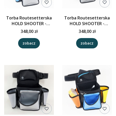
Torba Routesetterska
Torba Routesetterska
HOLD SHOOTER -
HOLD SHOOTER -
Czarny/Szary/Niebieski/
Czarny/Szary/
348,00 zł
348,00 zł
Żółty
Niebieski/Malachite
zobacz
zobacz