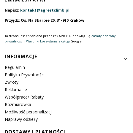
Zadzwoń: 517 707 181
Napisz:
kontakt@agrestclimb.pl
Przyjdź: Os. Na Skarpie 20, 31-910 Kraków
Ta strona jest chroniona przez reCAPTCHA, obowiązują
Zasady ochrony
prywatności
i
Warunki korzystania z usługi
Google.
Linki w stopce
INFORMACJE
Regulamin
Polityka Prywatności
Zwroty
Reklamacje
Współpraca/ Rabaty
Rozmiarówka
Możliwość personalizacji
Naprawy odzieży
DOSTAWY I PŁATNOŚCI