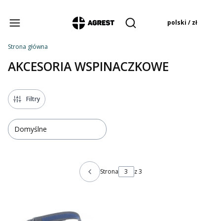
Produkty w koszyku:
polski / zł
Otwórz wyszukiwarkę
Strona główna
AKCESORIA WSPINACZKOWE
Filtry
Domyślne
Strona
z 3