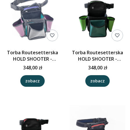
Torba Routesetterska
Torba Routesetterska
HOLD SHOOTER -
HOLD SHOOTER -
Malachit/ Czarny/
Grafit/Malachit/Zieleń
348,00 zł
348,00 zł
Bordowy
zobacz
zobacz