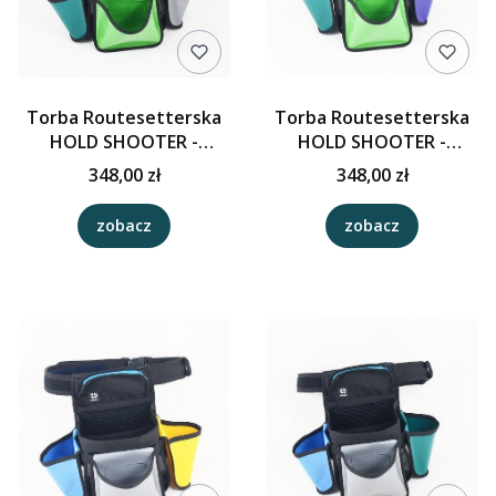
Torba Routesetterska
Torba Routesetterska
HOLD SHOOTER -
HOLD SHOOTER -
Czarny/Zielony/Malachit
Czarny/Zielony/
348,00 zł
348,00 zł
/Szary
Malachit/ Fiolet
zobacz
zobacz