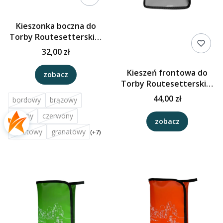
Kieszonka boczna do
Torby Routesetterskiej
HOLD SHOOTER
32,00 zł
Kieszeń frontowa do
zobacz
Torby Routesetterskiej
HOLD SHOOTER
44,00 zł
bordowy
brązowy
czarny
czerwony
zobacz
fioletowy
granatowy
(+7)