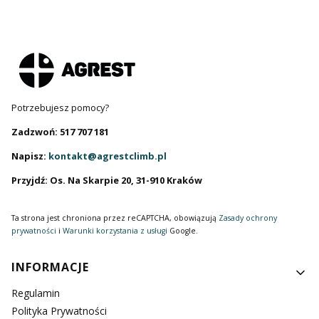
Potrzebujesz pomocy?
Zadzwoń: 517 707 181
Napisz:
kontakt@agrestclimb.pl
Przyjdź: Os. Na Skarpie 20, 31-910 Kraków
Ta strona jest chroniona przez reCAPTCHA, obowiązują
Zasady ochrony
prywatności
i
Warunki korzystania z usługi
Google.
Linki w stopce
INFORMACJE
Regulamin
Polityka Prywatności