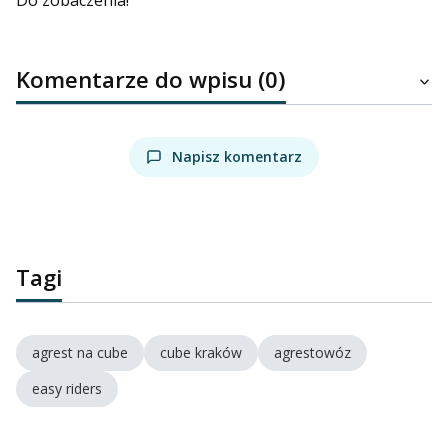
Do zobaczenia!
Komentarze do wpisu (0)
Napisz komentarz
Tagi
agrest na cube
cube kraków
agrestowóz
easy riders