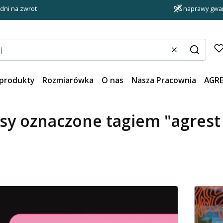
 dni na zwrot
naprawy gwar
Wyczyść
Szukaj
produkty
Rozmiarówka
O nas
Nasza Pracownia
AGR
sy oznaczone tagiem "agrest