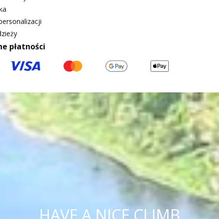
ka
ersonalizacji
zieży
ne płatności
HAVE A NICE CLIMB