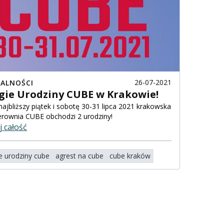
26-07-2021
ALNOŚCI
gie Urodziny CUBE w Krakowie!
Już w najbliższy piątek i sobotę 30-31 lipca
2021
krakowska
erownia CUBE obchodzi 2 urodziny!
j całość
e urodziny cube
agrest na cube
cube kraków