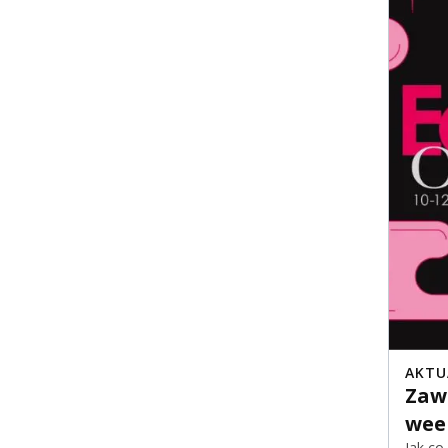
AKTU
Zawo
wee
Jak co