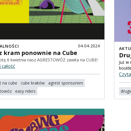
04-04-2024
ALNOŚCI
AKTU
z kram ponownie na Cube
Dru
otę 6 kwietnia nasz AGRESTOWÓZ zawita na CUBE!
j całość
bould
Czyta
t na cube
cube kraków
agrest sponsorem
stowóz
easy riders
drugi