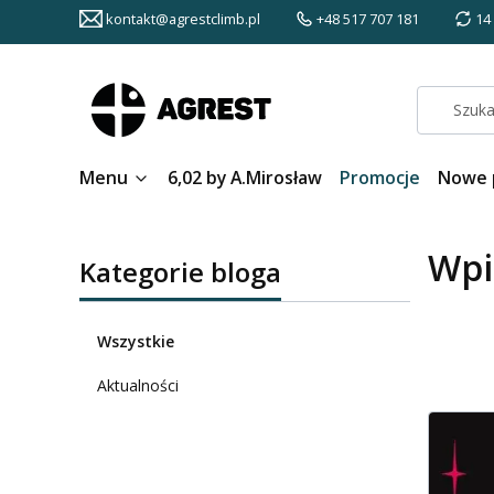
kontakt@agrestclimb.pl
+48 517 707 181
14
Menu
6,02 by A.Mirosław
Promocje
Nowe 
Wpi
Kategorie bloga
Wszystkie
Aktualności