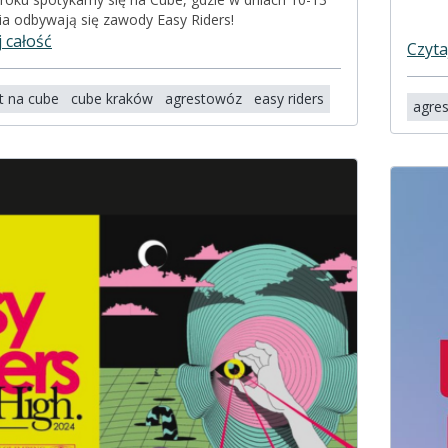
ia odbywają się zawody Easy Riders!
j całość
Czyta
t na cube
cube kraków
agrestowóz
easy riders
agres