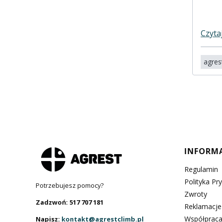
Czyta
agres
Linki 
INFORM
Regulamin
Polityka Pr
Potrzebujesz pomocy?
Zwroty
Zadzwoń: 517 707 181
Reklamacje
Współpraca
Napisz:
kontakt@agrestclimb.pl