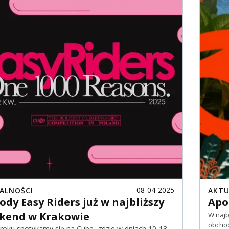
08-04-2025
ALNOŚCI
AKTU
dy Easy Riders już w najbliższy
Apo
kend w Krakowie
W najb
obchod
 roku spotykamy się na Cube, gdzie w dniach 10-13