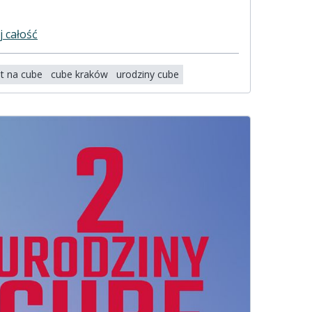
j całość
t na cube
cube kraków
urodziny cube