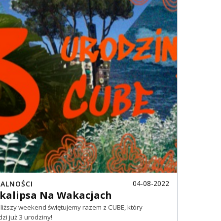
04-08-2022
ALNOŚCI
kalipsa Na Wakacjach
liższy weekend świętujemy razem z CUBE, który
zi już 3 urodziny!