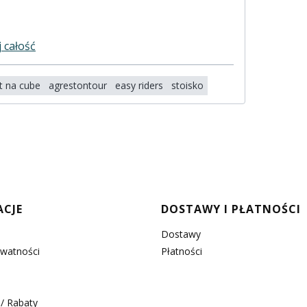
j całość
t na cube
agrestontour
easy riders
stoisko
w stopce
ACJE
DOSTAWY I PŁATNOŚCI
Dostawy
ywatności
Płatności
/ Rabaty