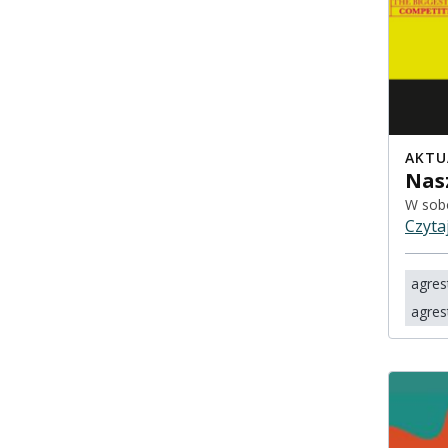
AKTU
Nas
W sob
Czyta
agres
agre