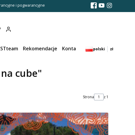
ancyjne i pogwarancyjne
Produkty w koszyku: 0. Zobacz szczegóły
ESTteam
Rekomendacje
Kontakt
polski
zł
 na cube"
Strona
z 1