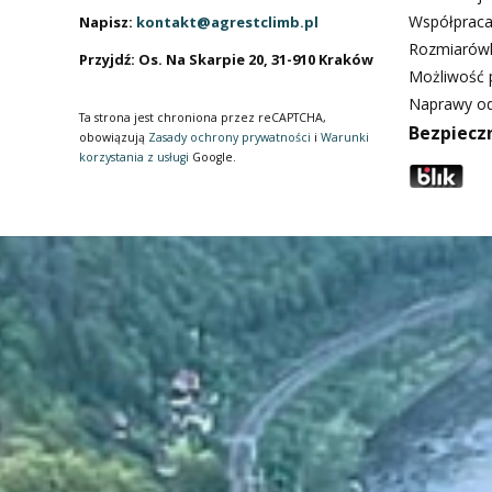
Współpraca
Napisz:
kontakt@agrestclimb.pl
Rozmiarów
Przyjdź: Os. Na Skarpie 20, 31-910 Kraków
Możliwość p
Naprawy od
Ta strona jest chroniona przez reCAPTCHA,
Bezpiecz
obowiązują
Zasady ochrony prywatności
i
Warunki
korzystania z usługi
Google.