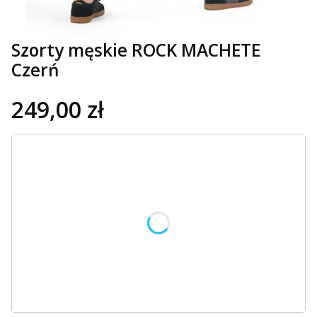
Szorty męskie ROCK MACHETE
Czerń
249,00 zł
Wybierz wariant produktu:
Poszczególne warianty mogą różnić się ceną
*
Rozmiar
Wybierz
OPCJE PERSONALIZACJI
Opcjonalne
Wybierz