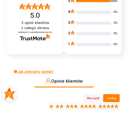
5
100%
4
0%
5.0
3
3
opinii klientów
0%
z całego okresu
zebranych i zweryfikowanych przez
2
0%
1
0%
Jak zbieramy opinie?
Opinie klientów
Wyczyść
Szukaj