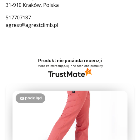
31-910 Kraków, Polska
517707187
agrest@agrestclimb.pl
Produkt nie posiada recenzji
Może zainteresują Cię inne ocenione produkty
podgląd