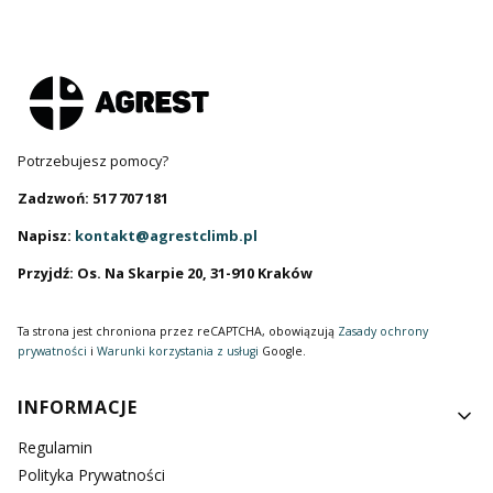
Potrzebujesz pomocy?
Zadzwoń: 517 707 181
Napisz:
kontakt@agrestclimb.pl
Przyjdź: Os. Na Skarpie 20, 31-910 Kraków
Ta strona jest chroniona przez reCAPTCHA, obowiązują
Zasady ochrony
prywatności
i
Warunki korzystania z usługi
Google.
Linki w stopce
INFORMACJE
Regulamin
Polityka Prywatności