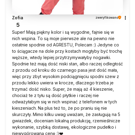
Zofia
zweryfikowano
5
Super! Mają piękny kolor i są wygodne, fajnie się w
nich wspina. To są moje pierwsze ale na pewno nie
ostatnie spodnie od AGRESTU, Polecam :) Jedyne co
to ściągacze na dole przy kostach mogłyby być trochę
węższe, wtedy lepiej przytrzymywałyby nogawki.
Spodnie też mają dość niski stan, albo raczej odległość
z przodu od kroku do czarnego pasa jest dość mała,
więc przy zbyt wysokim podciągnięciu spodni szew z
przodu lekko uwiera w krocze, dlaczego trzeba je
trzymać dość nisko. Super, że mają aż 4 kieszenie,
chociaż te z tyłu są dość płytkie i raczej nie
odważyłabym się w nich wspinać z telefonem w tych
kieszeniach. Na plus też to, że po praniu się nie
skurczyły. Mimo kilku uwag uważam, że zasługują na 5
gwiazdek, doceniam lokalną produkcję, rzemieślnicze
wykonanie, szybką dostawę, ekologiczne pudełko i
niewygórowaną cenę :)❤️