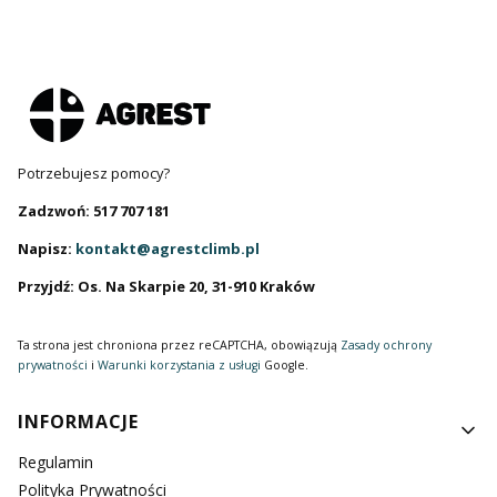
Potrzebujesz pomocy?
Zadzwoń: 517 707 181
Napisz:
kontakt@agrestclimb.pl
Przyjdź: Os. Na Skarpie 20, 31-910 Kraków
Ta strona jest chroniona przez reCAPTCHA, obowiązują
Zasady ochrony
prywatności
i
Warunki korzystania z usługi
Google.
Linki w stopce
INFORMACJE
Regulamin
Polityka Prywatności